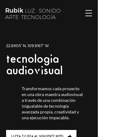
Rubik
LUZ · SONIDO ·
ARTE· TECNOLOGÍA
22.8905° N, 109.9167° W
tecnología
audiovisual
Transformamos cada proyecto
en una obra maestra audiovisual
a través de una combinación
inigualable de tecnología
avanzada propia, creatividad y
una ejecución impecable.
LLEVA TU IDEA AL SIGUIENTE NIVEL