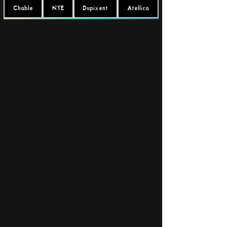
Chable
NYE
Dupixent
Atellica