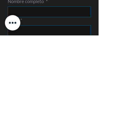
Nombre completo
*
Email
*
Empresa
Teléfono
Mensaje
Enviar Mensaje